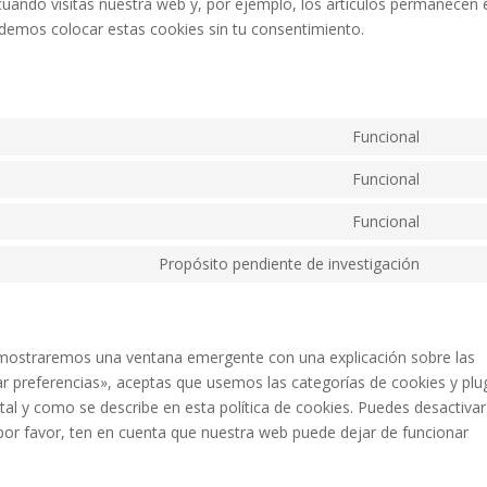
uando visitas nuestra web y, por ejemplo, los artículos permanecen 
demos colocar estas cookies sin tu consentimiento.
Funcional
Consen
to
Funcional
Consen
service
to
Funcional
compli
Consen
service
to
Propósito pendiente de investigación
wordpr
Consen
service
to
divi-
service
(elegan
varios
e mostraremos una ventana emergente con una explicación sobre las
themes
r preferencias», aceptas que usemos las categorías de cookies y plu
al y como se describe en esta política de cookies. Puedes desactivar
por favor, ten en cuenta que nuestra web puede dejar de funcionar