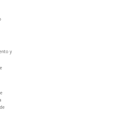
o
ento y
ue
te
a
 de