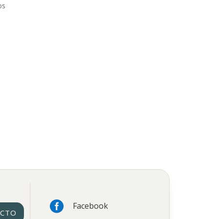
os

Facebook
ACTO