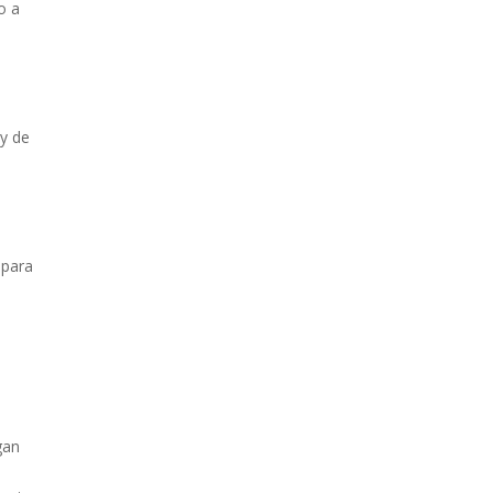
o a
 y de
 para
gan