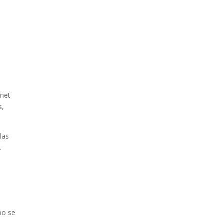
rnet
s,
las
.
po se